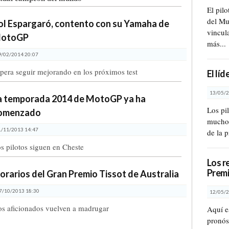
El pil
del Mu
ol Espargaró, contento con su Yamaha de
vincul
otoGP
más...
9/02/2014 20:07
pera seguir mejorando en los próximos test
El lí
13/05/2
a temporada 2014 de MotoGP ya ha
Los pi
omenzado
muchos
1/11/2013 14:47
de la 
s pilotos siguen en Cheste
Los r
Premi
orarios del Gran Premio Tissot de Australia
7/10/2013 18:30
12/05/2
os aficionados vuelven a madrugar
Aquí e
pronóst