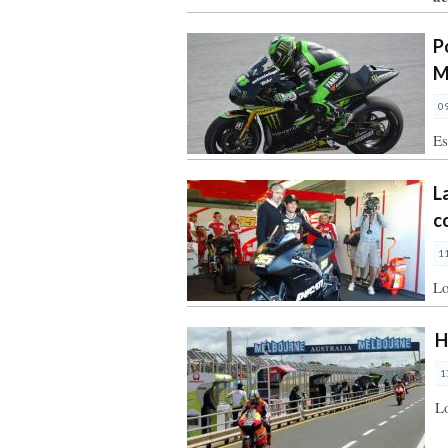
P
M
0
Es
L
c
1
Lo
H
1
L