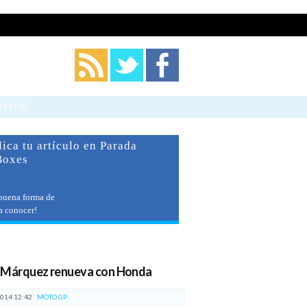
Cerrar
MOTOR
ica tu artículo en Parada
Boxes
buena forma de
 a conocer!
imos artículos
 Márquez renueva con Honda
014 12:42
MOTO GP