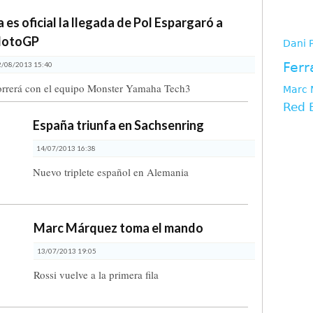
tag
a es oficial la llegada de Pol Espargaró a
otoGP
Dani 
Ferr
2/08/2013 15:40
rrerá con el equipo Monster Yamaha Tech3
Marc 
Red 
España triunfa en Sachsenring
14/07/2013 16:38
Nuevo triplete español en Alemania
Marc Márquez toma el mando
13/07/2013 19:05
Rossi vuelve a la primera fila