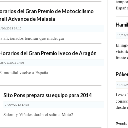
tempor
Españ
orarios del Gran Premio de Motociclismo
hell Advance de Malasia
Hamil
8/10/2013 14:10
11/05/2
s aficionados tendrán que madrugar
El ing
victor
Horarios del Gran Premio Iveco de Aragón
frente 
26/09/2013 14:05
El mundial vuelve a España
Póker
10/05/2
Lewis 
Sito Pons prepara su equipo para 2014
consec
04/09/2013 17:36
desde 
Salom y Viñales darán el salto a Moto2
Tweets