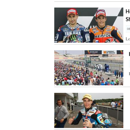
H
S
0
Lo