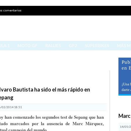
os comentarios
LA 1
MOTO GP
RALLIES
GP2
SUPERBIKES
MÁS 
Publ
en 
¡Una 
lvaro Bautista ha sido el más rápido en
darte
epang
últ
6/02/2014 18:51
Marc
y han comenzado los segundos test de Sepang que han
stado marcados por la ausencia de Marc Márquez,
14/05/2
tual campeón del mundo