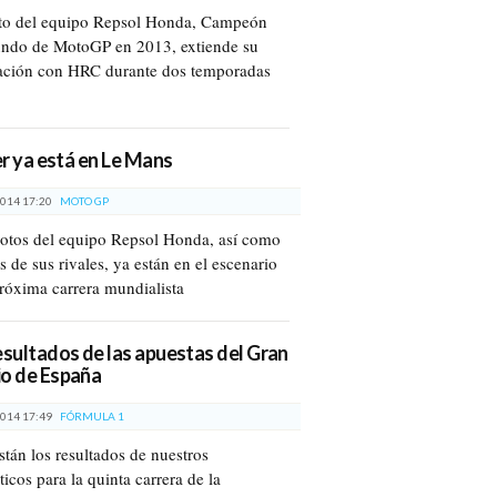
oto del equipo Repsol Honda, Campeón
ndo de MotoGP en 2013, extiende su
ación con HRC durante dos temporadas
der ya está en Le Mans
014 17:20
MOTO GP
lotos del equipo Repsol Honda, así como
 de sus rivales, ya están en el escenario
próxima carrera mundialista
esultados de las apuestas del Gran
o de España
014 17:49
FÓRMULA 1
stán los resultados de nuestros
icos para la quinta carrera de la