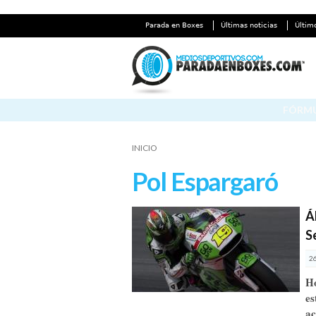
Parada en Boxes
Últimas noticias
Últim
FÓRMU
INICIO
Pol Espargaró
Á
S
2
Ho
e
ac