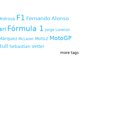
s
F1
Fernando Alonso
Pedrosa
Fórmula 1
ari
Jorge Lorenzo
MotoGP
Márquez
Moto2
McLaren
Bull
Sebastian Vettel
more tags