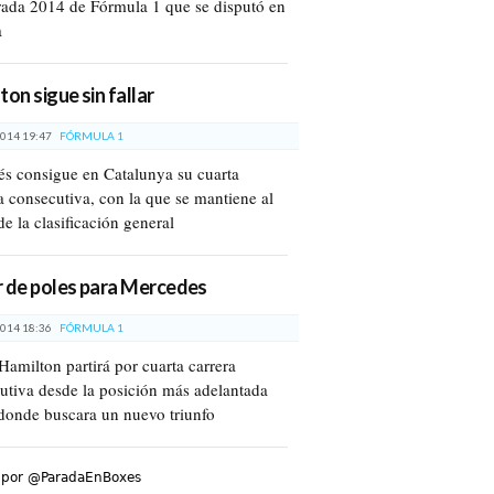
ada 2014 de Fórmula 1 que se disputó en
a
ton sigue sin fallar
014 19:47
FÓRMULA 1
lés consigue en Catalunya su cuarta
ia consecutiva, con la que se mantiene al
de la clasificación general
 de poles para Mercedes
014 18:36
FÓRMULA 1
Hamilton partirá por cuarta carrera
utiva desde la posición más adelantada
donde buscara un nuevo triunfo
 por @ParadaEnBoxes