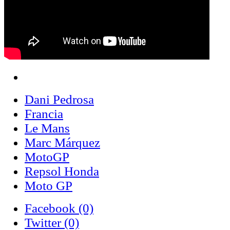
Dani Pedrosa
Francia
Le Mans
Marc Márquez
MotoGP
Repsol Honda
Moto GP
Facebook
(0)
Twitter
(0)