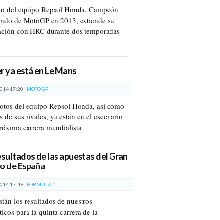
oto del equipo Repsol Honda, Campeón
ndo de MotoGP en 2013, extiende su
ación con HRC durante dos temporadas
der ya está en Le Mans
014 17:20
MOTO GP
lotos del equipo Repsol Honda, así como
 de sus rivales, ya están en el escenario
próxima carrera mundialista
esultados de las apuestas del Gran
o de España
014 17:49
FÓRMULA 1
stán los resultados de nuestros
icos para la quinta carrera de la