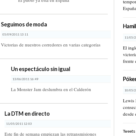
tempor
Españ
Seguimos de moda
Hamil
05/09/2011 13:11
11/05/2
Victorias de nuestros corredores en varias categorías
El ing
victor
frente 
Un espectáculo sin igual
Póker
13/06/2011 16:49
La Monster Jam deslumbra en el Calderón
10/05/2
Lewis 
consec
La DTM en directo
desde 
11/05/2011 12:03
Tweets
Este fin de semana empiezan las retransmisiones