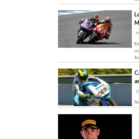
L
M
0
Es
ca
Je
C
a
1
No