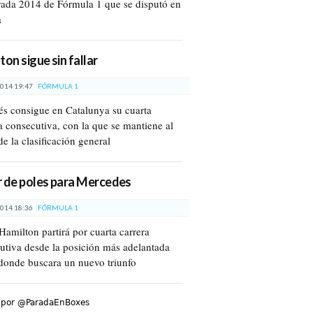
ada 2014 de Fórmula 1 que se disputó en
a
ton sigue sin fallar
014 19:47
FÓRMULA 1
lés consigue en Catalunya su cuarta
ia consecutiva, con la que se mantiene al
de la clasificación general
 de poles para Mercedes
014 18:36
FÓRMULA 1
Hamilton partirá por cuarta carrera
utiva desde la posición más adelantada
donde buscara un nuevo triunfo
 por @ParadaEnBoxes