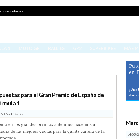
os comentarios
LA 1
MOTO GP
RALLIES
GP2
SUPERBIKES
MÁS 
Publ
en 
¡Una 
puestas para el Gran Premio de España de
darte
órmula 1
últ
8/05/2014 17:09
Marc
mo en los grandes premios anteriores hacemos un
tudio de las mejores cuotas para la quinta carrera de la
14/05/2
mporada