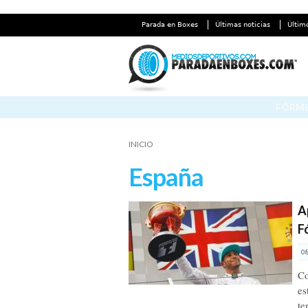
Parada en Boxes
Últimas noticias
Últim
FÓRMU
INICIO
España
A
F
0
Co
es
te