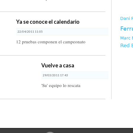
tag
Dani 
Ya se conoce el calendario
Ferr
22/04/2011 11:05
Marc 
12 pruebas componen el campeonato
Red 
Vuelve a casa
29/03/2011 17:43
'Su' equipo lo rescata