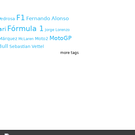
s
F1
Fernando Alonso
Pedrosa
Fórmula 1
ari
Jorge Lorenzo
MotoGP
Márquez
Moto2
McLaren
Bull
Sebastian Vettel
more tags