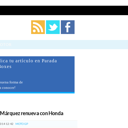
Cerrar
MOTOR
ica tu artículo en Parada
Boxes
buena forma de
 a conocer!
imos artículos
 Márquez renueva con Honda
014 12:42
MOTO GP