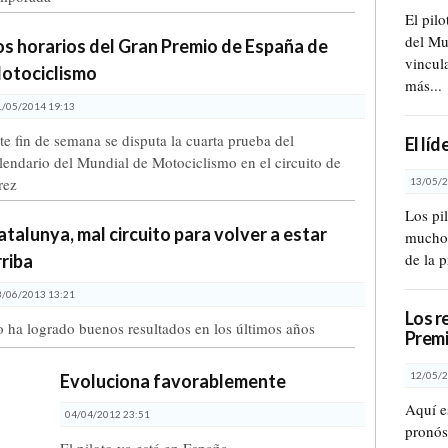
El pil
del Mu
os horarios del Gran Premio de España de
vincul
otociclismo
más...
1/05/2014 19:13
te fin de semana se disputa la cuarta prueba del
El lí
lendario del Mundial de Motociclismo en el circuito de
rez
13/05/2
Los pi
atalunya, mal circuito para volver a estar
muchos
de la 
rriba
3/06/2013 13:21
Los r
 ha logrado buenos resultados en los últimos años
Premi
12/05/2
Evoluciona favorablemente
Aquí e
04/04/2012 23:51
pronóst
El piloto ya está en España