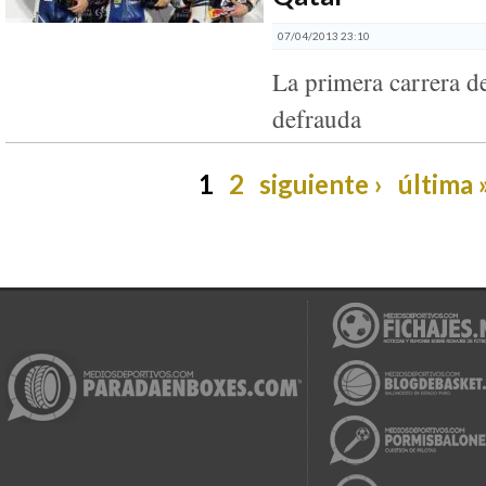
07/04/2013 23:10
La primera carrera d
defrauda
1
2
siguiente ›
última 