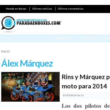
Parada en Boxes
Últimas noticias
Últimos comentarios
FÓRMULA 1
MOTO GP
RAL
INICIO
Álex Márquez
Rins y Márquez p
moto para 2014
07/03/2014 16:11
Los dos pilotos de