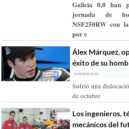
Galicia 0,0 han p
jornada de h
NSF250RW con la
por e
Álex Márquez, o
éxito de su hom
22/12/2013 21:23
Sufrió una dislocaci
de octubre
Los ingenieros, t
mecánicos del fu