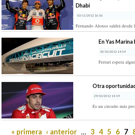
Dhabi
03/11/2012 16:56
Fernando Alonso saldrá desde l
En Yas Marina 
30/10/2012 14:54
Ferrari espera algu
Otra oportunidad
29/10/2012 14:19
Es un circuito más pro
« primera
‹ anterior
…
3
4
5
6
7