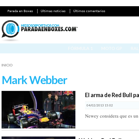
Parada en Boxes
Últimas noticias
Últimos comentarios
FÓRMULA 1
MOTO GP
RAL
INICIO
Mark Webber
El arma de Red Bull p
04/02/2013 15:02
Newey considera que es un