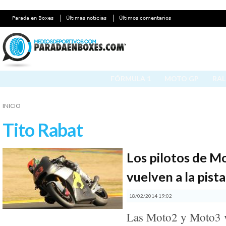
Parada en Boxes
Últimas noticias
Últimos comentarios
FÓRMULA 1
MOTO GP
RAL
INICIO
Tito Rabat
Los pilotos de 
vuelven a la pista
18/02/2014 19:02
Las Moto2 y Moto3 v