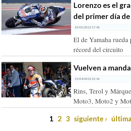
Lorenzo es el gr
del primer día d
03/05/2013 17:42
El de Yamaha rueda 
récord del circuito
Vuelven a mandar
21/04/2013 22:16
Rins, Terol y Márqu
Moto3, Moto2 y Mo
1
2
3
siguiente ›
última