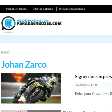
Parada en Boxes
Últimas noticias
Últimos comentarios
FÓRMULA 1
MOTO GP
RAL
INICIO
Johan Zarco
Siguen las sorpre
28/06/2013 17:46
Poles para Crutchlow, E