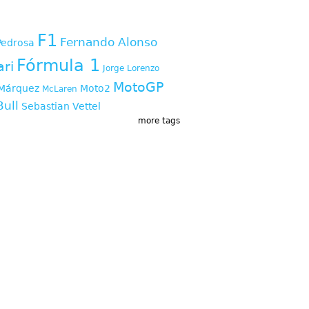
s
F1
Fernando Alonso
Pedrosa
Fórmula 1
ari
Jorge Lorenzo
MotoGP
Márquez
Moto2
McLaren
Bull
Sebastian Vettel
more tags