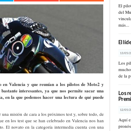
El pil
del Mu
vincul
más...
El lí
13/05/2
Los pi
muchos
de la 
o en Valencia y que reunían a los pilotos de Moto2 y
bastante interesantes, ya que nos permite sacar una
Los r
a, en la que podemos hacer una lectura de qué puede
Premi
12/05/2
 una misión de cara a los próximos test y, sobre todo, de
Aquí e
ue en los test que se han celebrado en Valencia nos han
pronóst
o. El novato en la categoría intermedia cuenta con una