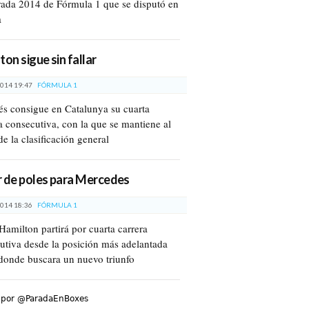
ada 2014 de Fórmula 1 que se disputó en
a
ton sigue sin fallar
014 19:47
FÓRMULA 1
lés consigue en Catalunya su cuarta
ia consecutiva, con la que se mantiene al
de la clasificación general
 de poles para Mercedes
014 18:36
FÓRMULA 1
Hamilton partirá por cuarta carrera
utiva desde la posición más adelantada
donde buscara un nuevo triunfo
 por @ParadaEnBoxes