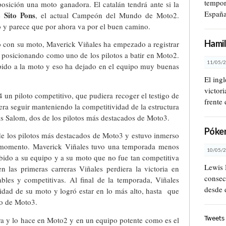
tempor
posición una moto ganadora. El catalán tendrá ante si la
Españ
Sito Pons
de
, el actual Campeón del Mundo de Moto2.
ó y parece que por ahora va por el buen camino.
Hamil
 con su moto, Maverick Viñales ha empezado a registrar
 posicionando como uno de los pilotos a batir en Moto2.
11/05/2
pido a la moto y eso ha dejado en el equipo muy buenas
El ing
victor
un piloto competitivo, que pudiera recoger el testigo de
frente 
ra seguir manteniendo la competitividad de la estructura
is Salom, dos de los pilotos más destacados de Moto3.
Póker
e los pilotos más destacados de Moto3 y estuvo inmerso
imo momento. Maverick Viñales tuvo una temporada menos
10/05/2
bido a su equipo y a su moto que no fue tan competitiva
Lewis 
n las primeras carreras Viñales perdiera la victoria en
consec
les y competitivas. Al final de la temporada, Viñales
desde 
vidad de su moto y logró estar en lo más alto, hasta que
do de Moto3.
ra y lo hace en Moto2 y en un equipo potente como es el
Tweets