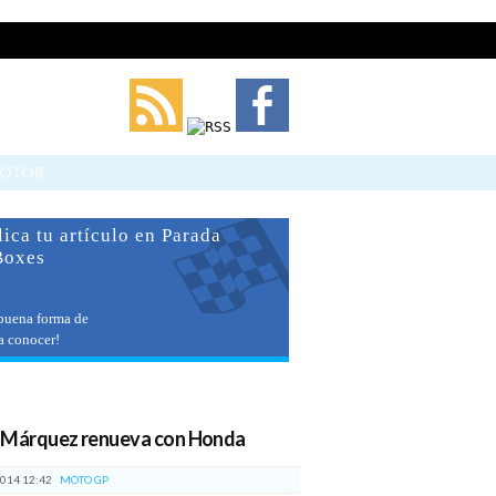
Cerrar
MOTOR
ica tu artículo en Parada
Boxes
buena forma de
 a conocer!
imos artículos
 Márquez renueva con Honda
014 12:42
MOTO GP