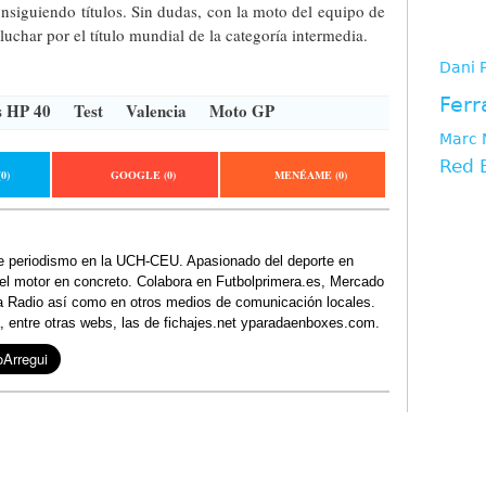
nsiguiendo títulos. Sin dudas, con la moto del equipo de
tag
luchar por el título mundial de la categoría intermedia.
Dani 
Ferr
s HP 40
Test
Valencia
Moto GP
Marc 
Red 
(0)
GOOGLE
(0)
MENÉAME
(0)
e periodismo en la UCH-CEU. Apasionado del deporte en
y el motor en concreto. Colabora en Futbolprimera.es, Mercado
a Radio así como en otros medios de comunicación locales.
, entre otras webs, las de fichajes.net yparadaenboxes.com.