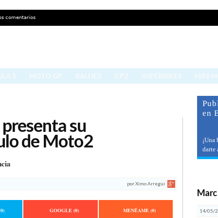
os comentarios
LA 1
MOTO GP
RALLIES
GP2
SUPERBIKES
MÁS 
Publ
en 
 presenta su
tulo de Moto2
¡Una 
darte
ncia
últ
por
Ximo Arregui
Marc
(0)
GOOGLE
(0)
MENÉAME
(0)
14/05/2