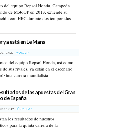
oto del equipo Repsol Honda, Campeón
ndo de MotoGP en 2013, extiende su
ación con HRC durante dos temporadas
der ya está en Le Mans
014 17:20
MOTO GP
lotos del equipo Repsol Honda, así como
 de sus rivales, ya están en el escenario
próxima carrera mundialista
esultados de las apuestas del Gran
o de España
014 17:49
FÓRMULA 1
stán los resultados de nuestros
icos para la quinta carrera de la