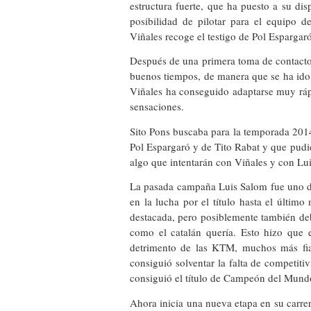
estructura fuerte, que ha puesto a su dis
posibilidad de pilotar para el equipo 
Viñales recoge el testigo de Pol Espargar
Después de una primera toma de contacto
buenos tiempos, de manera que se ha ido
Viñales ha conseguido adaptarse muy rá
sensaciones.
Sito Pons buscaba para la temporada 2014 
Pol Espargaró y de Tito Rabat y que pudie
algo que intentarán con Viñales y con Lu
La pasada campaña Luis Salom fue uno d
en la lucha por el título hasta el últ
destacada, pero posiblemente también de
como el catalán quería. Esto hizo que e
detrimento de las KTM, muchos más fiab
consiguió solventar la falta de competiti
consiguió el título de Campeón del Mun
Ahora inicia una nueva etapa en su carre