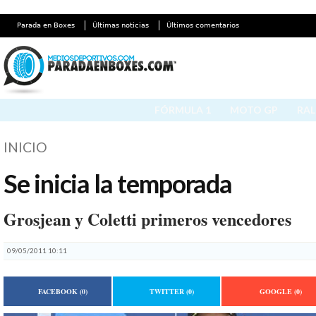
Parada en Boxes
Últimas noticias
Últimos comentarios
FÓRMULA 1
MOTO GP
RAL
INICIO
Se inicia la temporada
Grosjean y Coletti primeros vencedores
09/05/2011 10:11
FACEBOOK
(0)
TWITTER
(0)
GOOGLE
(0)