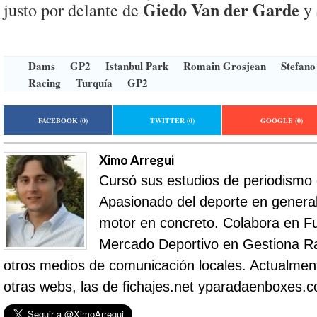
Giedo Van der Garde
justo por delante de
y
Dams
GP2
Istanbul Park
Romain Grosjean
Stefano
Racing
Turquía
GP2
FACEBOOK
(0)
TWITTER
(0)
GOOGLE
(0)
Ximo Arregui
Cursó sus estudios de periodismo
Apasionado del deporte en general 
motor en concreto. Colabora en Fu
Mercado Deportivo en Gestiona R
otros medios de comunicación locales. Actualment
otras webs, las de fichajes.net yparadaenboxes.